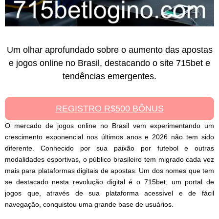
Um olhar aprofundado sobre o aumento das apostas
e jogos online no Brasil, destacando o site 715bet e
tendências emergentes.
REGISTRO R$500 BÔNUS
O mercado de jogos online no Brasil vem experimentando um
crescimento exponencial nos últimos anos e 2026 não tem sido
diferente. Conhecido por sua paixão por futebol e outras
modalidades esportivas, o público brasileiro tem migrado cada vez
mais para plataformas digitais de apostas. Um dos nomes que tem
se destacado nesta revolução digital é o 715bet, um portal de
jogos que, através de sua plataforma acessível e de fácil
navegação, conquistou uma grande base de usuários.