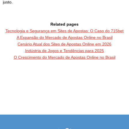
justo.
Related pages
Tecnologia e Segurança em Sites de Apostas: O Caso do 715bet
A Expansão do Mercado de Apostas Online no Brasil
Cenário Atual dos Sites de Apostas Online em 2026
Indústria de Jogos e Tendências para 2025
O Crescimento do Mercado de Apostas Online no Brasil