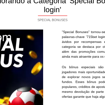
plorando a Categoria 'Special B
login'
SPECIAL BONUSES
"Special Bonuses" tornou-s
palavras-chave '715bet logi
ávidos por recompensas e
categoria se destaca por o
além das promoções comun
ainda mais atraente para os 
Os bônus especiais são 
jogadores mais oportunida
de explorar novos jogos s
fundos. Esses bônus pode
populares, créditos de apos
mesmo devolução de parte d
ofertas garante que haja alg