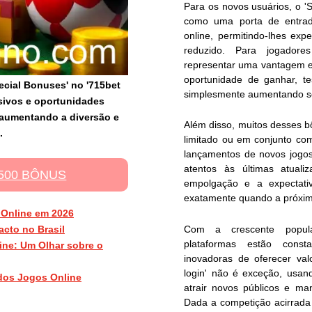
Para os novos usuários, o '
como uma porta de entrad
online, permitindo-lhes exp
reduzido. Para jogador
representar uma vantagem est
oportunidade de ganhar, te
ecial Bonuses' no '715bet
simplesmente aumentando s
usivos e oportunidades
 aumentando a diversão e
Além disso, muitos desses 
.
limitado ou em conjunto co
lançamentos de novos jogos
atentos às últimas atual
500 BÔNUS
empolgação e a expectati
exatamente quando a próxim
 Online em 2026
cto no Brasil
Com a crescente popula
plataformas estão const
ne: Um Olhar sobre o
inovadoras de oferecer val
login' não é exceção, usan
dos Jogos Online
atrair novos públicos e ma
Dada a competição acirrada