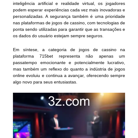
inteligência artificial e realidade virtual, os jogadores
podem esperar experiências cada vez mais inovadoras e
personalizadas. A segurança também é uma prioridade
nas plataformas de jogos de cassino, com tecnologias de
ponta sendo utilizadas para garantir que as transações e
os dados do usuário estejam sempre seguros.
Em síntese, a categoria de jogos de cassino na
plataforma 715bet representa não apenas um
passatempo emocionante e potencialmente lucrativo,
mas também um reflexo do quanto a indústria de jogos
online evoluiu e continua a avançar, oferecendo sempre
algo novo para seus entusiastas.