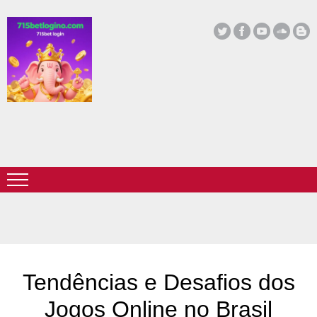
Tendências e Desafios dos
Jogos Online no Brasil