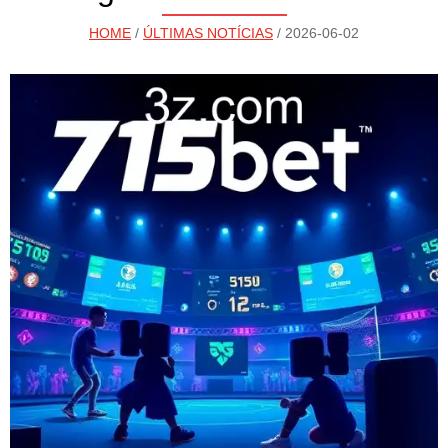
HOME
/
ÚLTIMAS NOTÍCIAS
/ 2026-06-02