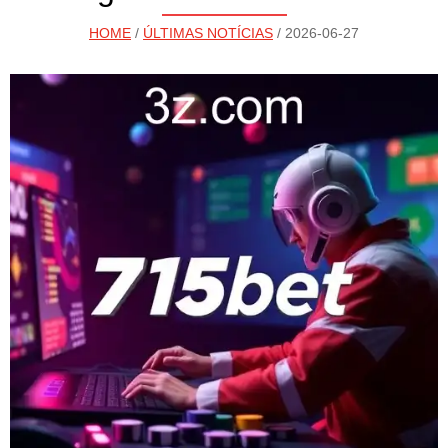
HOME
/
ÚLTIMAS NOTÍCIAS
/ 2026-06-27