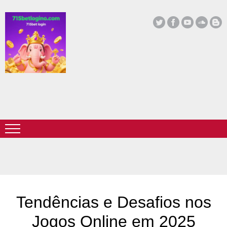
Tendências e Desafios nos
Jogos Online em 2025