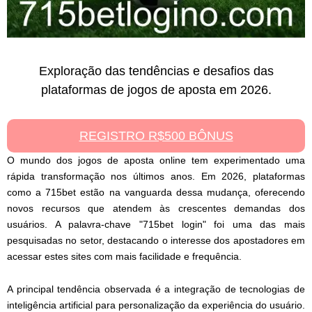
Exploração das tendências e desafios das
plataformas de jogos de aposta em 2026.
REGISTRO R$500 BÔNUS
O mundo dos jogos de aposta online tem experimentado uma
rápida transformação nos últimos anos. Em 2026, plataformas
como a 715bet estão na vanguarda dessa mudança, oferecendo
novos recursos que atendem às crescentes demandas dos
usuários. A palavra-chave "715bet login" foi uma das mais
pesquisadas no setor, destacando o interesse dos apostadores em
acessar estes sites com mais facilidade e frequência.
A principal tendência observada é a integração de tecnologias de
inteligência artificial para personalização da experiência do usuário.