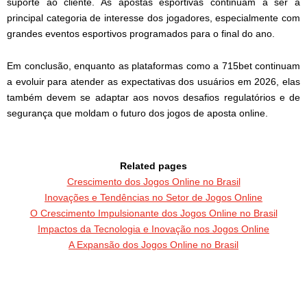
suporte ao cliente. As apostas esportivas continuam a ser a
principal categoria de interesse dos jogadores, especialmente com
grandes eventos esportivos programados para o final do ano.
Em conclusão, enquanto as plataformas como a 715bet continuam
a evoluir para atender as expectativas dos usuários em 2026, elas
também devem se adaptar aos novos desafios regulatórios e de
segurança que moldam o futuro dos jogos de aposta online.
Related pages
Crescimento dos Jogos Online no Brasil
Inovações e Tendências no Setor de Jogos Online
O Crescimento Impulsionante dos Jogos Online no Brasil
Impactos da Tecnologia e Inovação nos Jogos Online
A Expansão dos Jogos Online no Brasil